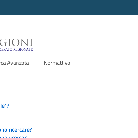
i - Motore di ricerca f
rca Avanzata
Normattiva
le"?
ono ricercare?
una ricerca?