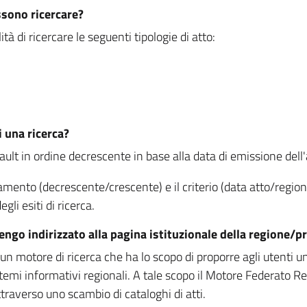
ssono ricercare?
à di ricercare le seguenti tipologie di atto:
i una ricerca?
fault in ordine decrescente in base alla data di emissione dell'a
namento (decrescente/crescente) e il criterio (data atto/reg
gli esiti di ricerca.
vengo indirizzato alla pagina istituzionale della regione
 motore di ricerca che ha lo scopo di proporre agli utenti un u
temi informativi regionali. A tale scopo il Motore Federato R
raverso uno scambio di cataloghi di atti.