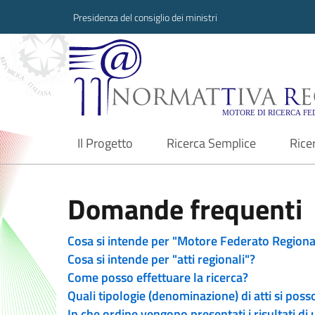
Presidenza del consiglio dei ministri
Normattiva Region
Il Progetto
Ricerca Semplice
Rice
current
Domande frequenti
Cosa si intende per "Motore Federato Regiona
Cosa si intende per "atti regionali"?
Come posso effettuare la ricerca?
Quali tipologie (denominazione) di atti si poss
In che ordine vengono presentati i risultati di 