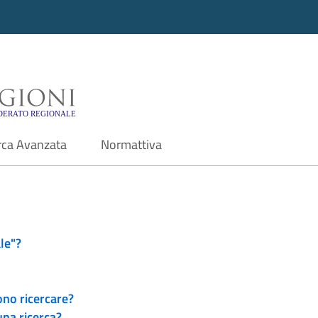
i - Motore di ricerca f
rca Avanzata
Normattiva
le"?
ono ricercare?
una ricerca?