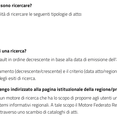
ssono ricercare?
à di ricercare le seguenti tipologie di atto:
i una ricerca?
fault in ordine decrescente in base alla data di emissione dell'a
namento (decrescente/crescente) e il criterio (data atto/reg
gli esiti di ricerca.
vengo indirizzato alla pagina istituzionale della regione
 motore di ricerca che ha lo scopo di proporre agli utenti un u
temi informativi regionali. A tale scopo il Motore Federato R
raverso uno scambio di cataloghi di atti.