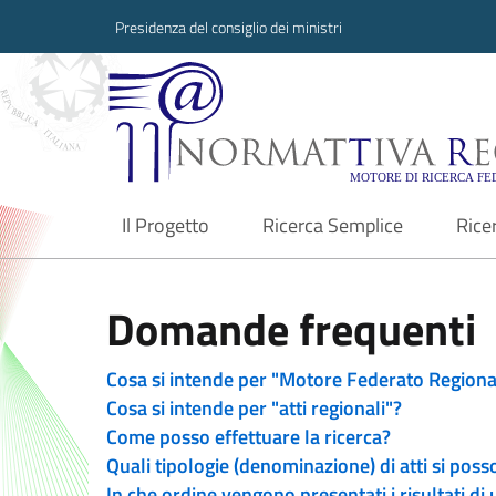
Presidenza del consiglio dei ministri
Normattiva Region
Il Progetto
Ricerca Semplice
Rice
current
Domande frequenti
Cosa si intende per "Motore Federato Regiona
Cosa si intende per "atti regionali"?
Come posso effettuare la ricerca?
Quali tipologie (denominazione) di atti si poss
In che ordine vengono presentati i risultati di 