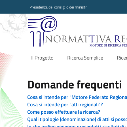
Presidenza del consiglio dei ministri
Normattiva Region
Il Progetto
Ricerca Semplice
Rice
current
Domande frequenti
Cosa si intende per "Motore Federato Regiona
Cosa si intende per "atti regionali"?
Come posso effettuare la ricerca?
Quali tipologie (denominazione) di atti si poss
In che ordine vengono presentati i risultati di 