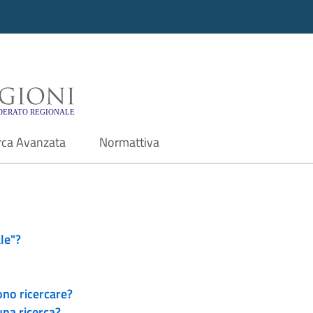
i - Motore di ricerca f
rca Avanzata
Normattiva
le"?
ono ricercare?
una ricerca?