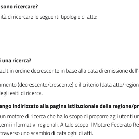
ssono ricercare?
à di ricercare le seguenti tipologie di atto:
i una ricerca?
fault in ordine decrescente in base alla data di emissione dell'a
namento (decrescente/crescente) e il criterio (data atto/reg
gli esiti di ricerca.
vengo indirizzato alla pagina istituzionale della regione
 motore di ricerca che ha lo scopo di proporre agli utenti un u
temi informativi regionali. A tale scopo il Motore Federato R
raverso uno scambio di cataloghi di atti.