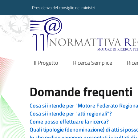
Presidenza del consiglio dei ministri
Normattiva Region
Il Progetto
Ricerca Semplice
Rice
current
Domande frequenti
Cosa si intende per "Motore Federato Regiona
Cosa si intende per "atti regionali"?
Come posso effettuare la ricerca?
Quali tipologie (denominazione) di atti si poss
In che ordine vengono presentati i risultati di 