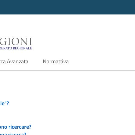
i - Motore di ricerca f
rca Avanzata
Normattiva
le"?
ono ricercare?
una ricerca?