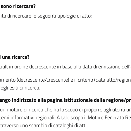
ssono ricercare?
à di ricercare le seguenti tipologie di atto:
i una ricerca?
fault in ordine decrescente in base alla data di emissione dell'a
namento (decrescente/crescente) e il criterio (data atto/reg
gli esiti di ricerca.
vengo indirizzato alla pagina istituzionale della regione
 motore di ricerca che ha lo scopo di proporre agli utenti un u
temi informativi regionali. A tale scopo il Motore Federato R
raverso uno scambio di cataloghi di atti.