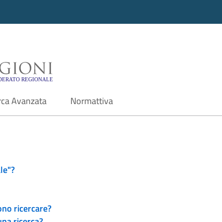
i - Motore di ricerca f
rca Avanzata
Normattiva
le"?
ono ricercare?
una ricerca?