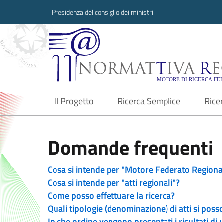
Presidenza del consiglio dei ministri
Normattiva Region
Il Progetto
Ricerca Semplice
Rice
current
Domande frequenti
Cosa si intende per "Motore Federato Regiona
Cosa si intende per "atti regionali"?
Come posso effettuare la ricerca?
Quali tipologie (denominazione) di atti si poss
In che ordine vengono presentati i risultati di 