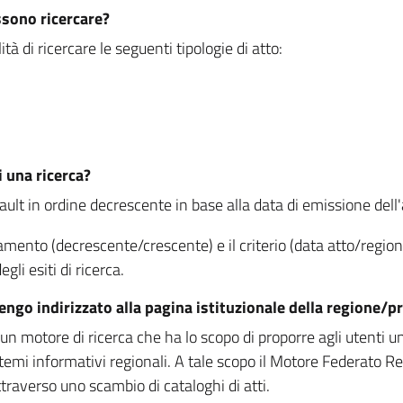
ssono ricercare?
à di ricercare le seguenti tipologie di atto:
i una ricerca?
fault in ordine decrescente in base alla data di emissione dell'a
namento (decrescente/crescente) e il criterio (data atto/reg
gli esiti di ricerca.
vengo indirizzato alla pagina istituzionale della regione
 motore di ricerca che ha lo scopo di proporre agli utenti un u
temi informativi regionali. A tale scopo il Motore Federato R
raverso uno scambio di cataloghi di atti.