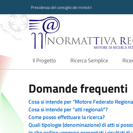
Presidenza del consiglio dei ministri
Normattiva Region
Il Progetto
Ricerca Semplice
Rice
current
Domande frequenti
Cosa si intende per "Motore Federato Regiona
Cosa si intende per "atti regionali"?
Come posso effettuare la ricerca?
Quali tipologie (denominazione) di atti si poss
In che ordine vengono presentati i risultati di 