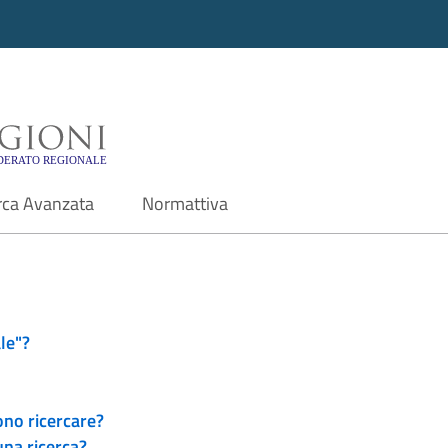
i - Motore di ricerca f
rca Avanzata
Normattiva
le"?
ono ricercare?
una ricerca?