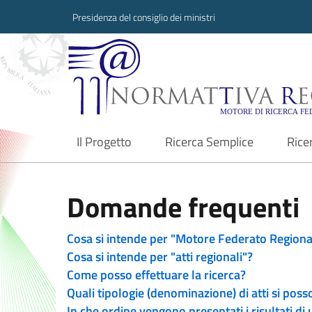
Presidenza del consiglio dei ministri
Normattiva Region
Il Progetto
Ricerca Semplice
Rice
current
Domande frequenti
Cosa si intende per "Motore Federato Regiona
Cosa si intende per "atti regionali"?
Come posso effettuare la ricerca?
Quali tipologie (denominazione) di atti si poss
In che ordine vengono presentati i risultati di 