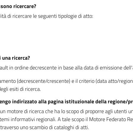
ssono ricercare?
à di ricercare le seguenti tipologie di atto:
i una ricerca?
fault in ordine decrescente in base alla data di emissione dell'a
namento (decrescente/crescente) e il criterio (data atto/reg
gli esiti di ricerca.
vengo indirizzato alla pagina istituzionale della regione
 motore di ricerca che ha lo scopo di proporre agli utenti un u
temi informativi regionali. A tale scopo il Motore Federato R
raverso uno scambio di cataloghi di atti.