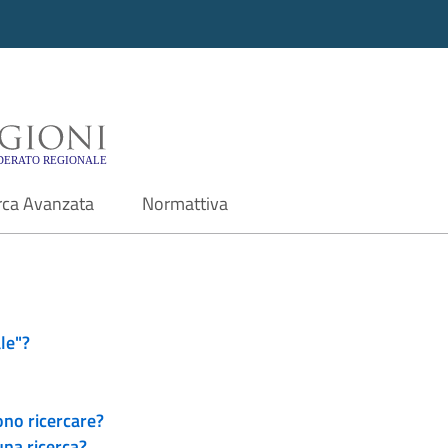
i - Motore di ricerca f
rca Avanzata
Normattiva
le"?
ono ricercare?
una ricerca?