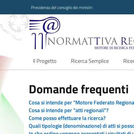
Presidenza del consiglio dei ministri
Normattiva Region
Il Progetto
Ricerca Semplice
Rice
current
Domande frequenti
Cosa si intende per "Motore Federato Regiona
Cosa si intende per "atti regionali"?
Come posso effettuare la ricerca?
Quali tipologie (denominazione) di atti si poss
In che ordine vengono presentati i risultati di 