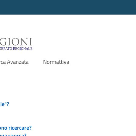
i - Motore di ricerca f
rca Avanzata
Normattiva
le"?
ono ricercare?
una ricerca?