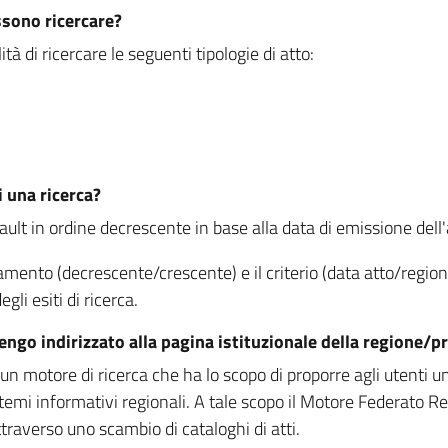
ssono ricercare?
à di ricercare le seguenti tipologie di atto:
i una ricerca?
fault in ordine decrescente in base alla data di emissione dell'a
namento (decrescente/crescente) e il criterio (data atto/reg
gli esiti di ricerca.
vengo indirizzato alla pagina istituzionale della regione
 motore di ricerca che ha lo scopo di proporre agli utenti un u
temi informativi regionali. A tale scopo il Motore Federato R
raverso uno scambio di cataloghi di atti.