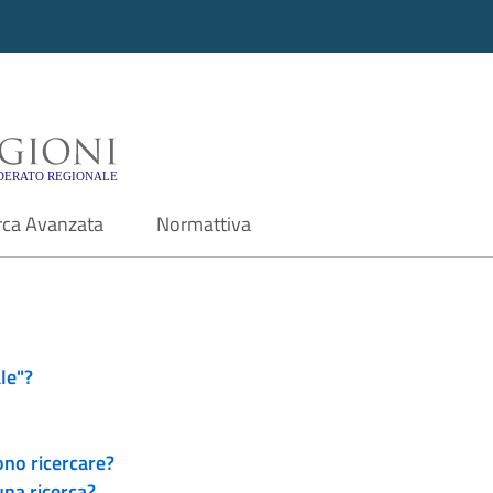
i - Motore di ricerca f
rca Avanzata
Normattiva
le"?
ono ricercare?
una ricerca?