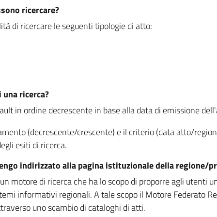
ssono ricercare?
à di ricercare le seguenti tipologie di atto:
i una ricerca?
fault in ordine decrescente in base alla data di emissione dell'a
namento (decrescente/crescente) e il criterio (data atto/reg
gli esiti di ricerca.
vengo indirizzato alla pagina istituzionale della regione
 motore di ricerca che ha lo scopo di proporre agli utenti un u
temi informativi regionali. A tale scopo il Motore Federato R
raverso uno scambio di cataloghi di atti.