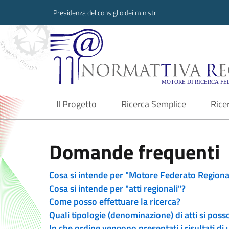
Presidenza del consiglio dei ministri
Normattiva Region
Il Progetto
Ricerca Semplice
Rice
current
Domande frequenti
Cosa si intende per "Motore Federato Regiona
Cosa si intende per "atti regionali"?
Come posso effettuare la ricerca?
Quali tipologie (denominazione) di atti si poss
In che ordine vengono presentati i risultati di 