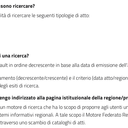
ssono ricercare?
à di ricercare le seguenti tipologie di atto:
i una ricerca?
fault in ordine decrescente in base alla data di emissione dell'a
namento (decrescente/crescente) e il criterio (data atto/reg
gli esiti di ricerca.
vengo indirizzato alla pagina istituzionale della regione
 motore di ricerca che ha lo scopo di proporre agli utenti un u
temi informativi regionali. A tale scopo il Motore Federato R
raverso uno scambio di cataloghi di atti.