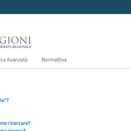
i - Motore di ricerca f
rca Avanzata
Normattiva
le"?
ono ricercare?
una ricerca?