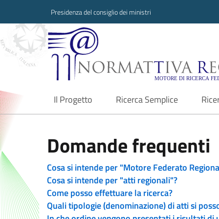
Presidenza del consiglio dei ministri
Normattiva Region
Il Progetto
Ricerca Semplice
Rice
current
Domande frequenti
Cosa si intende per "Motore Federato Regiona
Cosa si intende per "atti regionali"?
Come posso effettuare la ricerca?
Quali tipologie (denominazione) di atti si poss
In che ordine vengono presentati i risultati di 