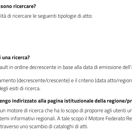
ssono ricercare?
à di ricercare le seguenti tipologie di atto:
i una ricerca?
fault in ordine decrescente in base alla data di emissione dell'a
namento (decrescente/crescente) e il criterio (data atto/reg
gli esiti di ricerca.
vengo indirizzato alla pagina istituzionale della regione
 motore di ricerca che ha lo scopo di proporre agli utenti un u
temi informativi regionali. A tale scopo il Motore Federato R
raverso uno scambio di cataloghi di atti.