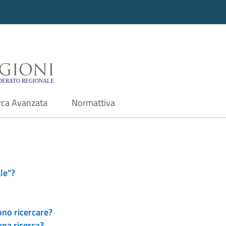
i - Motore di ricerca f
rca Avanzata
Normattiva
le"?
ono ricercare?
una ricerca?