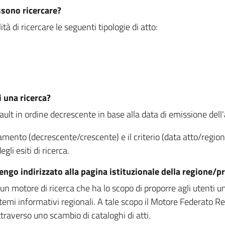
ssono ricercare?
à di ricercare le seguenti tipologie di atto:
i una ricerca?
fault in ordine decrescente in base alla data di emissione dell'a
namento (decrescente/crescente) e il criterio (data atto/reg
gli esiti di ricerca.
vengo indirizzato alla pagina istituzionale della regione
 motore di ricerca che ha lo scopo di proporre agli utenti un u
temi informativi regionali. A tale scopo il Motore Federato R
raverso uno scambio di cataloghi di atti.