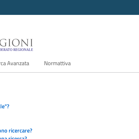
i - Motore di ricerca f
rca Avanzata
Normattiva
le"?
ono ricercare?
una ricerca?