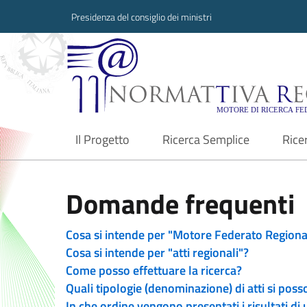
Presidenza del consiglio dei ministri
Normattiva Region
Il Progetto
Ricerca Semplice
Rice
current
Domande frequenti
Cosa si intende per "Motore Federato Regiona
Cosa si intende per "atti regionali"?
Come posso effettuare la ricerca?
Quali tipologie (denominazione) di atti si poss
In che ordine vengono presentati i risultati di 