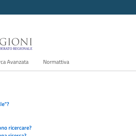
i - Motore di ricerca f
rca Avanzata
Normattiva
le"?
ono ricercare?
una ricerca?