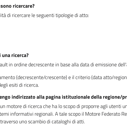
ssono ricercare?
à di ricercare le seguenti tipologie di atto:
i una ricerca?
fault in ordine decrescente in base alla data di emissione dell'a
namento (decrescente/crescente) e il criterio (data atto/reg
gli esiti di ricerca.
vengo indirizzato alla pagina istituzionale della regione
 motore di ricerca che ha lo scopo di proporre agli utenti un u
temi informativi regionali. A tale scopo il Motore Federato R
raverso uno scambio di cataloghi di atti.