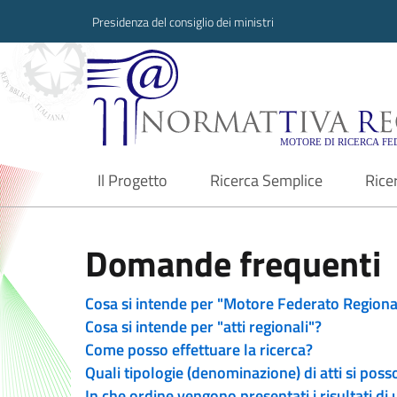
Presidenza del consiglio dei ministri
Normattiva Region
Il Progetto
Ricerca Semplice
Rice
current
Domande frequenti
Cosa si intende per "Motore Federato Regiona
Cosa si intende per "atti regionali"?
Come posso effettuare la ricerca?
Quali tipologie (denominazione) di atti si poss
In che ordine vengono presentati i risultati di 