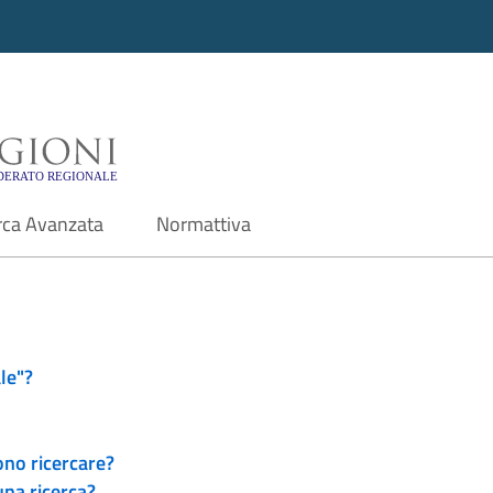
i - Motore di ricerca f
rca Avanzata
Normattiva
le"?
ono ricercare?
una ricerca?