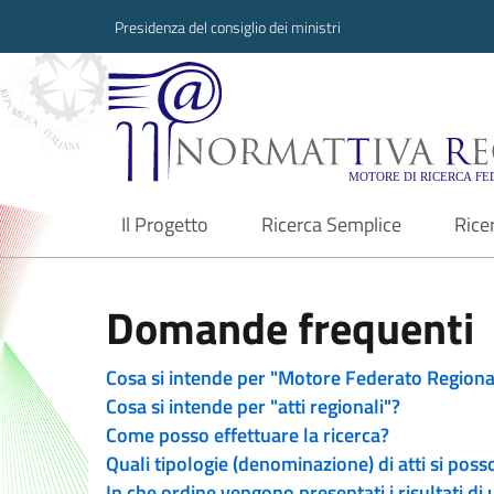
Presidenza del consiglio dei ministri
Normattiva Region
Il Progetto
Ricerca Semplice
Rice
current
Domande frequenti
Cosa si intende per "Motore Federato Regiona
Cosa si intende per "atti regionali"?
Come posso effettuare la ricerca?
Quali tipologie (denominazione) di atti si poss
In che ordine vengono presentati i risultati di 