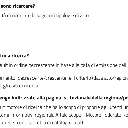
ssono ricercare?
à di ricercare le seguenti tipologie di atto:
i una ricerca?
fault in ordine decrescente in base alla data di emissione dell'a
namento (decrescente/crescente) e il criterio (data atto/reg
gli esiti di ricerca.
vengo indirizzato alla pagina istituzionale della regione
 motore di ricerca che ha lo scopo di proporre agli utenti un u
temi informativi regionali. A tale scopo il Motore Federato R
raverso uno scambio di cataloghi di atti.