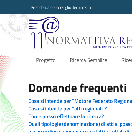
Presidenza del consiglio dei ministri
Normattiva Region
Il Progetto
Ricerca Semplice
Rice
current
Domande frequenti
Cosa si intende per "Motore Federato Regiona
Cosa si intende per "atti regionali"?
Come posso effettuare la ricerca?
Quali tipologie (denominazione) di atti si poss
In che ordine vengono presentati i risultati di 