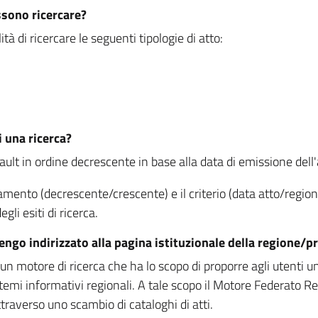
ssono ricercare?
à di ricercare le seguenti tipologie di atto:
i una ricerca?
fault in ordine decrescente in base alla data di emissione dell'a
namento (decrescente/crescente) e il criterio (data atto/reg
gli esiti di ricerca.
vengo indirizzato alla pagina istituzionale della regione
 motore di ricerca che ha lo scopo di proporre agli utenti un u
temi informativi regionali. A tale scopo il Motore Federato R
raverso uno scambio di cataloghi di atti.