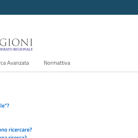
i - Motore di ricerca f
rca Avanzata
Normattiva
le"?
ono ricercare?
una ricerca?