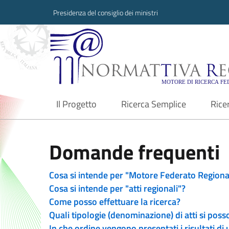
Presidenza del consiglio dei ministri
Normattiva Region
Il Progetto
Ricerca Semplice
Rice
current
Domande frequenti
Cosa si intende per "Motore Federato Regiona
Cosa si intende per "atti regionali"?
Come posso effettuare la ricerca?
Quali tipologie (denominazione) di atti si poss
In che ordine vengono presentati i risultati di 