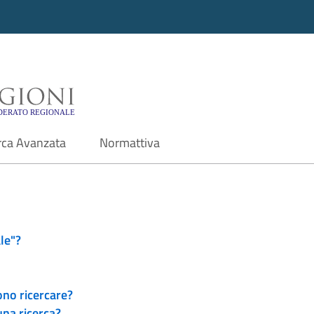
i - Motore di ricerca f
rca Avanzata
Normattiva
le"?
ono ricercare?
una ricerca?