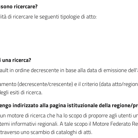
ssono ricercare?
à di ricercare le seguenti tipologie di atto:
i una ricerca?
fault in ordine decrescente in base alla data di emissione dell'a
namento (decrescente/crescente) e il criterio (data atto/reg
gli esiti di ricerca.
vengo indirizzato alla pagina istituzionale della regione
 motore di ricerca che ha lo scopo di proporre agli utenti un u
temi informativi regionali. A tale scopo il Motore Federato R
raverso uno scambio di cataloghi di atti.