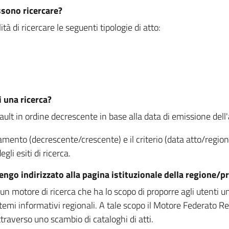
ssono ricercare?
à di ricercare le seguenti tipologie di atto:
i una ricerca?
fault in ordine decrescente in base alla data di emissione dell'a
namento (decrescente/crescente) e il criterio (data atto/reg
gli esiti di ricerca.
vengo indirizzato alla pagina istituzionale della regione
 motore di ricerca che ha lo scopo di proporre agli utenti un u
temi informativi regionali. A tale scopo il Motore Federato R
raverso uno scambio di cataloghi di atti.