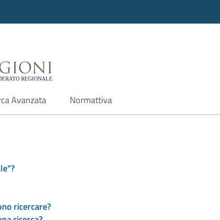
i - Motore di ricerca f
rca Avanzata
Normattiva
le"?
ono ricercare?
una ricerca?