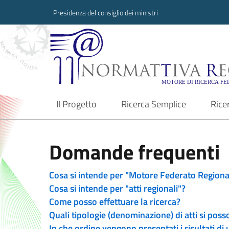
Presidenza del consiglio dei ministri
Normattiva Region
Il Progetto
Ricerca Semplice
Rice
current
Domande frequenti
Cosa si intende per "Motore Federato Regiona
Cosa si intende per "atti regionali"?
Come posso effettuare la ricerca?
Quali tipologie (denominazione) di atti si poss
In che ordine vengono presentati i risultati di 