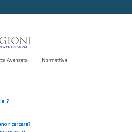
i - Motore di ricerca f
rca Avanzata
Normattiva
le"?
ono ricercare?
una ricerca?