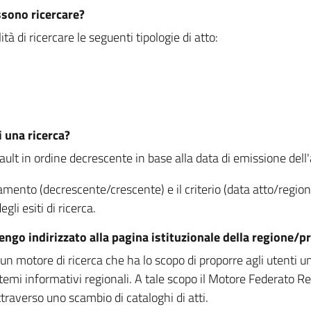
ssono ricercare?
à di ricercare le seguenti tipologie di atto:
i una ricerca?
fault in ordine decrescente in base alla data di emissione dell'a
namento (decrescente/crescente) e il criterio (data atto/reg
gli esiti di ricerca.
vengo indirizzato alla pagina istituzionale della regione
 motore di ricerca che ha lo scopo di proporre agli utenti un u
temi informativi regionali. A tale scopo il Motore Federato R
raverso uno scambio di cataloghi di atti.