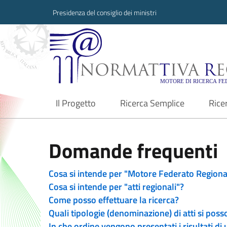
Presidenza del consiglio dei ministri
Normattiva Region
Il Progetto
Ricerca Semplice
Rice
current
Domande frequenti
Cosa si intende per "Motore Federato Regiona
Cosa si intende per "atti regionali"?
Come posso effettuare la ricerca?
Quali tipologie (denominazione) di atti si poss
In che ordine vengono presentati i risultati di 