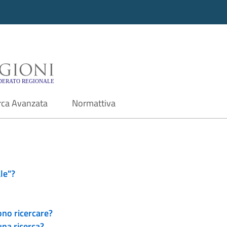
i - Motore di ricerca f
rca Avanzata
Normattiva
le"?
ono ricercare?
una ricerca?