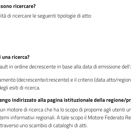
ssono ricercare?
à di ricercare le seguenti tipologie di atto:
i una ricerca?
fault in ordine decrescente in base alla data di emissione dell'a
namento (decrescente/crescente) e il criterio (data atto/reg
gli esiti di ricerca.
vengo indirizzato alla pagina istituzionale della regione
 motore di ricerca che ha lo scopo di proporre agli utenti un u
temi informativi regionali. A tale scopo il Motore Federato R
raverso uno scambio di cataloghi di atti.