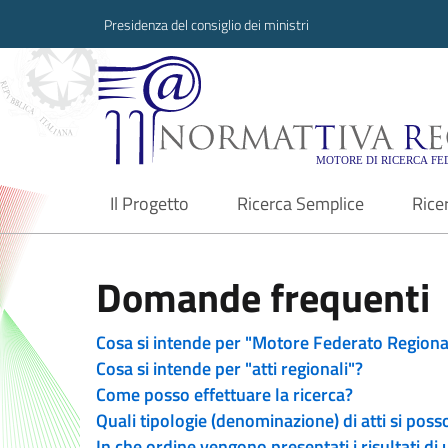
Presidenza del consiglio dei ministri
Normattiva Region
Il Progetto
Ricerca Semplice
Rice
current
Domande frequenti
Cosa si intende per "Motore Federato Regiona
Cosa si intende per "atti regionali"?
Come posso effettuare la ricerca?
Quali tipologie (denominazione) di atti si poss
In che ordine vengono presentati i risultati di 