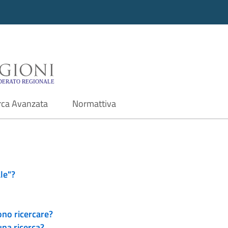
i - Motore di ricerca f
rca Avanzata
Normattiva
le"?
ono ricercare?
una ricerca?