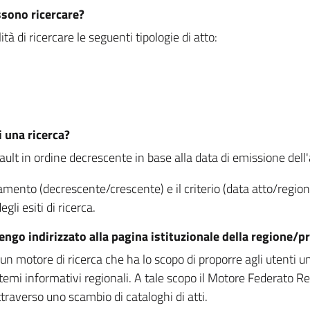
ssono ricercare?
à di ricercare le seguenti tipologie di atto:
i una ricerca?
fault in ordine decrescente in base alla data di emissione dell'a
namento (decrescente/crescente) e il criterio (data atto/reg
gli esiti di ricerca.
vengo indirizzato alla pagina istituzionale della regione
 motore di ricerca che ha lo scopo di proporre agli utenti un u
temi informativi regionali. A tale scopo il Motore Federato R
raverso uno scambio di cataloghi di atti.