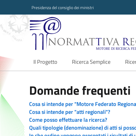
Presidenza del consiglio dei ministri
Normattiva Region
Il Progetto
Ricerca Semplice
Rice
current
Domande frequenti
Cosa si intende per "Motore Federato Regiona
Cosa si intende per "atti regionali"?
Come posso effettuare la ricerca?
Quali tipologie (denominazione) di atti si poss
In che ordine vengono presentati i risultati di 