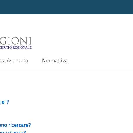
i - Motore di ricerca f
rca Avanzata
Normattiva
le"?
ono ricercare?
una ricerca?