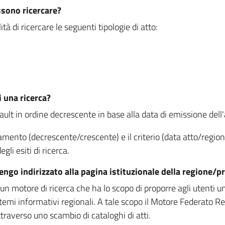
ssono ricercare?
à di ricercare le seguenti tipologie di atto:
i una ricerca?
fault in ordine decrescente in base alla data di emissione dell'a
namento (decrescente/crescente) e il criterio (data atto/reg
gli esiti di ricerca.
vengo indirizzato alla pagina istituzionale della regione
 motore di ricerca che ha lo scopo di proporre agli utenti un u
temi informativi regionali. A tale scopo il Motore Federato R
raverso uno scambio di cataloghi di atti.