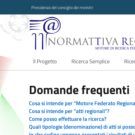
Presidenza del consiglio dei ministri
Normattiva Region
Il Progetto
Ricerca Semplice
Rice
current
Domande frequenti
Cosa si intende per "Motore Federato Regiona
Cosa si intende per "atti regionali"?
Come posso effettuare la ricerca?
Quali tipologie (denominazione) di atti si poss
In che ordine vengono presentati i risultati di 