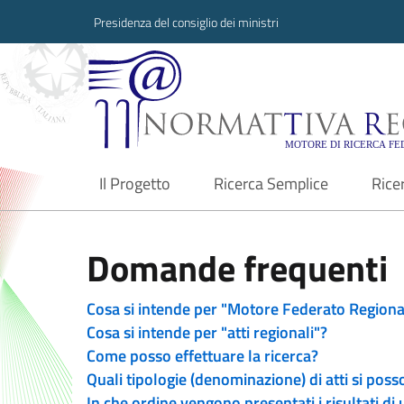
Presidenza del consiglio dei ministri
Normattiva Region
Il Progetto
Ricerca Semplice
Rice
current
Domande frequenti
Cosa si intende per "Motore Federato Regiona
Cosa si intende per "atti regionali"?
Come posso effettuare la ricerca?
Quali tipologie (denominazione) di atti si poss
In che ordine vengono presentati i risultati di 