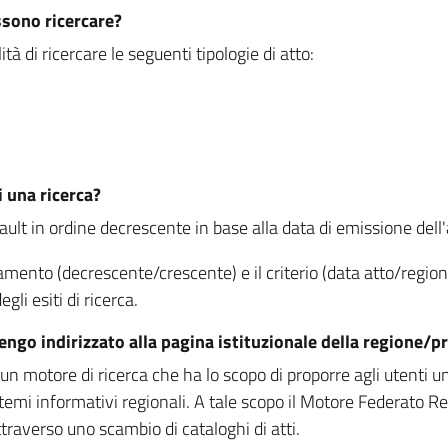
ssono ricercare?
à di ricercare le seguenti tipologie di atto:
i una ricerca?
fault in ordine decrescente in base alla data di emissione dell'a
namento (decrescente/crescente) e il criterio (data atto/reg
gli esiti di ricerca.
vengo indirizzato alla pagina istituzionale della regione
 motore di ricerca che ha lo scopo di proporre agli utenti un u
temi informativi regionali. A tale scopo il Motore Federato R
raverso uno scambio di cataloghi di atti.