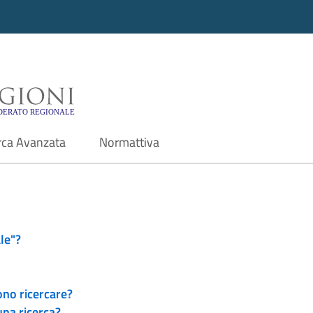
i - Motore di ricerca f
rca Avanzata
Normattiva
le"?
ono ricercare?
una ricerca?