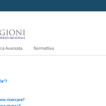
i - Motore di ricerca f
rca Avanzata
Normattiva
le"?
ono ricercare?
una ricerca?