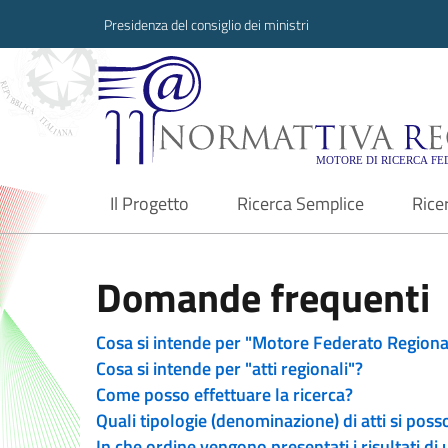
Presidenza del consiglio dei ministri
Normattiva Region
Il Progetto
Ricerca Semplice
Rice
current
Domande frequenti
Cosa si intende per "Motore Federato Regiona
Cosa si intende per "atti regionali"?
Come posso effettuare la ricerca?
Quali tipologie (denominazione) di atti si poss
In che ordine vengono presentati i risultati di 