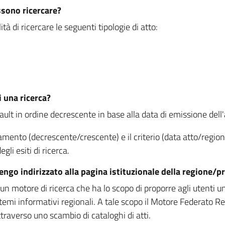
ssono ricercare?
à di ricercare le seguenti tipologie di atto:
i una ricerca?
fault in ordine decrescente in base alla data di emissione dell'a
namento (decrescente/crescente) e il criterio (data atto/reg
gli esiti di ricerca.
vengo indirizzato alla pagina istituzionale della regione
 motore di ricerca che ha lo scopo di proporre agli utenti un u
temi informativi regionali. A tale scopo il Motore Federato R
raverso uno scambio di cataloghi di atti.