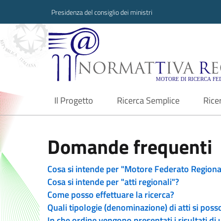
Presidenza del consiglio dei ministri
Normattiva Region
Il Progetto
Ricerca Semplice
Rice
current
Domande frequenti
Cosa si intende per "Motore Federato Regiona
Cosa si intende per "atti regionali"?
Come posso effettuare la ricerca?
Quali tipologie (denominazione) di atti si poss
In che ordine vengono presentati i risultati di 