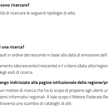
ssono ricercare?
à di ricercare le seguenti tipologie di atto:
i una ricerca?
fault in ordine decrescente in base alla data di emissione dell'a
namento (decrescente/crescente) e il criterio (data atto/reg
gli esiti di ricerca.
vengo indirizzato alla pagina istituzionale della regione
 motore di ricerca che ha lo scopo di proporre agli utenti un u
temi informativi regionali. A tale scopo il Motore Federato R
raverso uno scambio di cataloghi di atti.