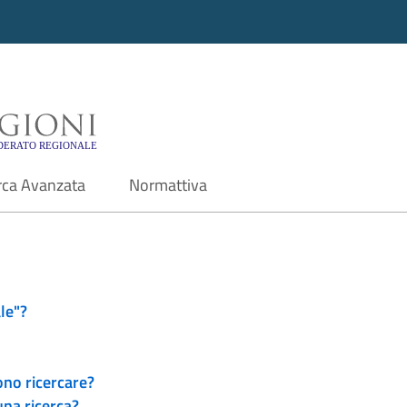
i - Motore di ricerca f
rca Avanzata
Normattiva
le"?
ono ricercare?
una ricerca?