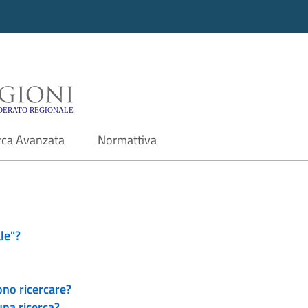
i - Motore di ricerca f
rca Avanzata
Normattiva
le"?
ono ricercare?
una ricerca?