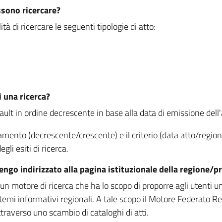
ssono ricercare?
à di ricercare le seguenti tipologie di atto:
i una ricerca?
fault in ordine decrescente in base alla data di emissione dell'a
namento (decrescente/crescente) e il criterio (data atto/reg
gli esiti di ricerca.
vengo indirizzato alla pagina istituzionale della regione
 motore di ricerca che ha lo scopo di proporre agli utenti un u
temi informativi regionali. A tale scopo il Motore Federato R
raverso uno scambio di cataloghi di atti.