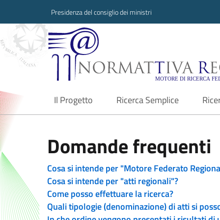
Presidenza del consiglio dei ministri
Normattiva Region
Il Progetto
Ricerca Semplice
Rice
current
Domande frequenti
Cosa si intende per "Motore Federato Regiona
Cosa si intende per "atti regionali"?
Come posso effettuare la ricerca?
Quali tipologie (denominazione) di atti si poss
In che ordine vengono presentati i risultati di 