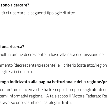
ssono ricercare?
à di ricercare le seguenti tipologie di atto:
i una ricerca?
fault in ordine decrescente in base alla data di emissione dell'a
namento (decrescente/crescente) e il criterio (data atto/reg
gli esiti di ricerca.
vengo indirizzato alla pagina istituzionale della regione
 motore di ricerca che ha lo scopo di proporre agli utenti un u
temi informativi regionali. A tale scopo il Motore Federato R
raverso uno scambio di cataloghi di atti.