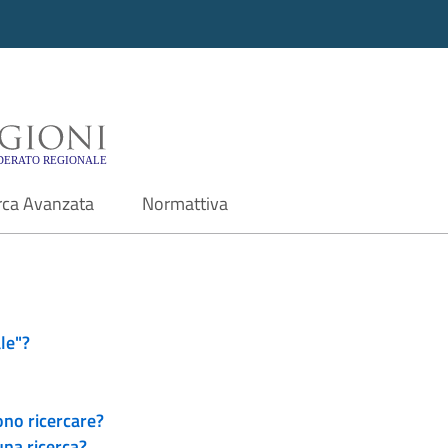
i - Motore di ricerca f
rca Avanzata
Normattiva
le"?
ono ricercare?
una ricerca?