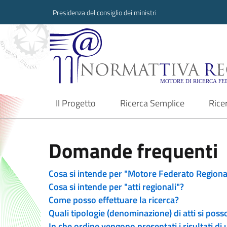
Presidenza del consiglio dei ministri
Normattiva Region
Il Progetto
Ricerca Semplice
Rice
current
Domande frequenti
Cosa si intende per "Motore Federato Regiona
Cosa si intende per "atti regionali"?
Come posso effettuare la ricerca?
Quali tipologie (denominazione) di atti si poss
In che ordine vengono presentati i risultati di 