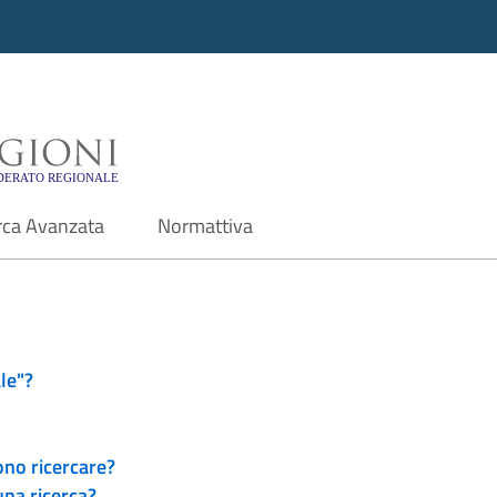
i - Motore di ricerca f
rca Avanzata
Normattiva
le"?
ono ricercare?
una ricerca?