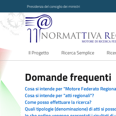
Presidenza del consiglio dei ministri
Normattiva Region
Il Progetto
Ricerca Semplice
Rice
current
Domande frequenti
Cosa si intende per "Motore Federato Regiona
Cosa si intende per "atti regionali"?
Come posso effettuare la ricerca?
Quali tipologie (denominazione) di atti si poss
In che ordine vengono presentati i risultati di 