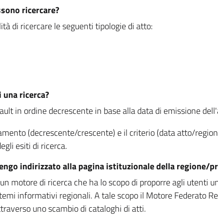
ssono ricercare?
à di ricercare le seguenti tipologie di atto:
i una ricerca?
fault in ordine decrescente in base alla data di emissione dell'a
namento (decrescente/crescente) e il criterio (data atto/reg
gli esiti di ricerca.
vengo indirizzato alla pagina istituzionale della regione
 motore di ricerca che ha lo scopo di proporre agli utenti un u
temi informativi regionali. A tale scopo il Motore Federato R
raverso uno scambio di cataloghi di atti.