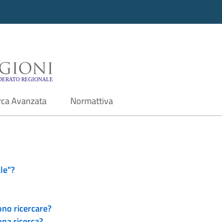
i - Motore di ricerca f
rca Avanzata
Normattiva
le"?
ono ricercare?
una ricerca?