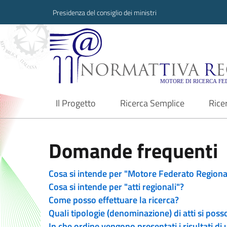
Presidenza del consiglio dei ministri
Normattiva Region
Il Progetto
Ricerca Semplice
Rice
current
Domande frequenti
Cosa si intende per "Motore Federato Regiona
Cosa si intende per "atti regionali"?
Come posso effettuare la ricerca?
Quali tipologie (denominazione) di atti si poss
In che ordine vengono presentati i risultati di 