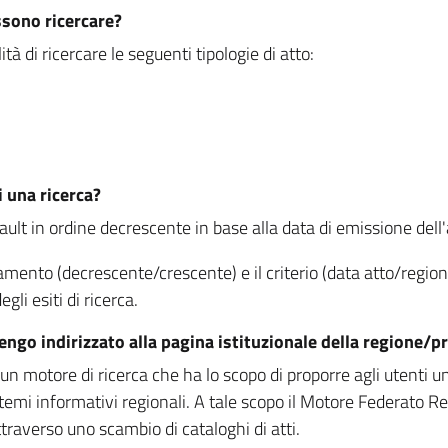
ssono ricercare?
à di ricercare le seguenti tipologie di atto:
i una ricerca?
fault in ordine decrescente in base alla data di emissione dell'a
namento (decrescente/crescente) e il criterio (data atto/reg
gli esiti di ricerca.
vengo indirizzato alla pagina istituzionale della regione
 motore di ricerca che ha lo scopo di proporre agli utenti un u
temi informativi regionali. A tale scopo il Motore Federato R
raverso uno scambio di cataloghi di atti.