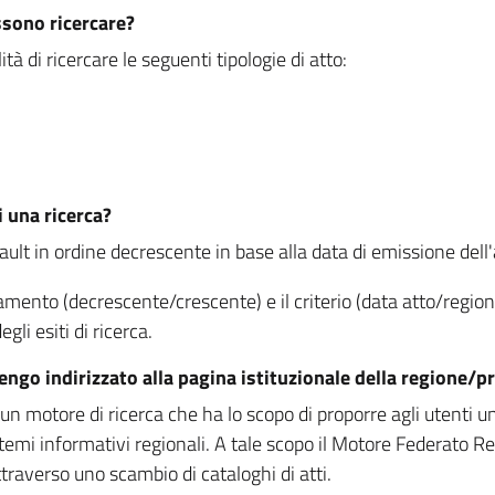
ssono ricercare?
à di ricercare le seguenti tipologie di atto:
i una ricerca?
fault in ordine decrescente in base alla data di emissione dell'a
namento (decrescente/crescente) e il criterio (data atto/reg
gli esiti di ricerca.
vengo indirizzato alla pagina istituzionale della regione
 motore di ricerca che ha lo scopo di proporre agli utenti un u
temi informativi regionali. A tale scopo il Motore Federato R
raverso uno scambio di cataloghi di atti.