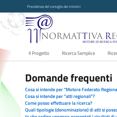
Presidenza del consiglio dei ministri
Normattiva Region
Il Progetto
Ricerca Semplice
Rice
current
Domande frequenti
Cosa si intende per "Motore Federato Regiona
Cosa si intende per "atti regionali"?
Come posso effettuare la ricerca?
Quali tipologie (denominazione) di atti si poss
In che ordine vengono presentati i risultati di 