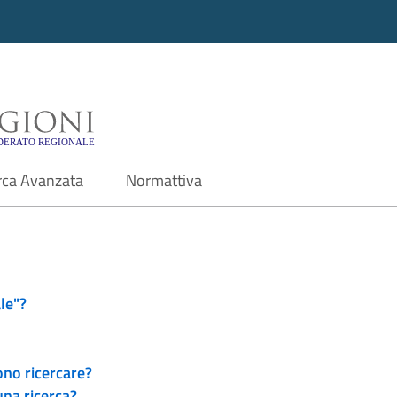
i - Motore di ricerca f
rca Avanzata
Normattiva
le"?
ono ricercare?
una ricerca?