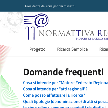
Presidenza del consiglio dei ministri
Normattiva Region
Il Progetto
Ricerca Semplice
Rice
current
Domande frequenti
Cosa si intende per "Motore Federato Regiona
Cosa si intende per "atti regionali"?
Come posso effettuare la ricerca?
Quali tipologie (denominazione) di atti si poss
In che ordine vengono presentati i risultati di 