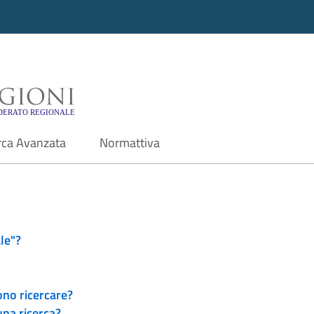
i - Motore di ricerca f
rca Avanzata
Normattiva
le"?
ono ricercare?
una ricerca?