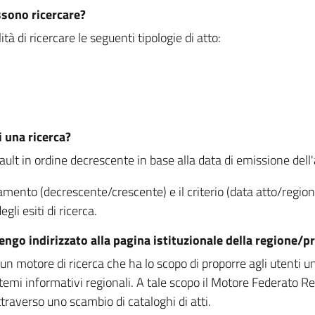
ssono ricercare?
à di ricercare le seguenti tipologie di atto:
i una ricerca?
fault in ordine decrescente in base alla data di emissione dell'a
namento (decrescente/crescente) e il criterio (data atto/reg
gli esiti di ricerca.
vengo indirizzato alla pagina istituzionale della regione
 motore di ricerca che ha lo scopo di proporre agli utenti un u
temi informativi regionali. A tale scopo il Motore Federato R
raverso uno scambio di cataloghi di atti.