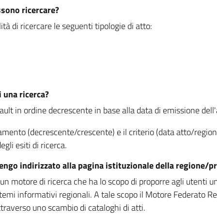
ssono ricercare?
à di ricercare le seguenti tipologie di atto:
i una ricerca?
fault in ordine decrescente in base alla data di emissione dell'a
namento (decrescente/crescente) e il criterio (data atto/reg
gli esiti di ricerca.
vengo indirizzato alla pagina istituzionale della regione
 motore di ricerca che ha lo scopo di proporre agli utenti un u
temi informativi regionali. A tale scopo il Motore Federato R
raverso uno scambio di cataloghi di atti.