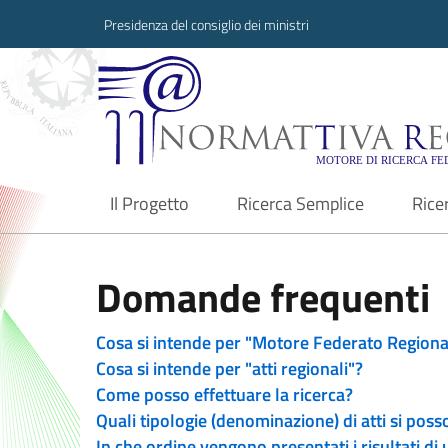
Presidenza del consiglio dei ministri
Normattiva Region
Il Progetto
Ricerca Semplice
Rice
current
Domande frequenti
Cosa si intende per "Motore Federato Regiona
Cosa si intende per "atti regionali"?
Come posso effettuare la ricerca?
Quali tipologie (denominazione) di atti si poss
In che ordine vengono presentati i risultati di 