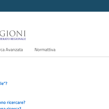
i - Motore di ricerca f
rca Avanzata
Normattiva
le"?
ono ricercare?
una ricerca?