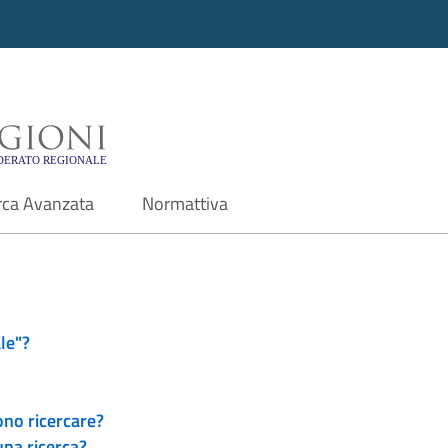
i - Motore di ricerca f
rca Avanzata
Normattiva
le"?
ono ricercare?
una ricerca?