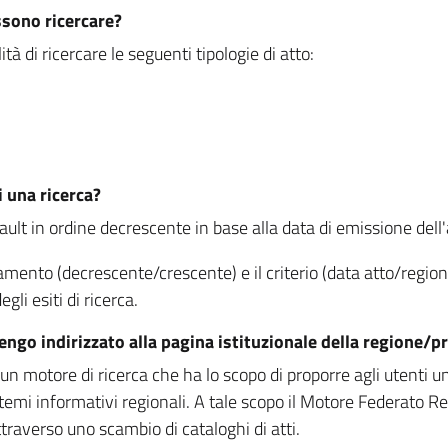
ssono ricercare?
à di ricercare le seguenti tipologie di atto:
i una ricerca?
fault in ordine decrescente in base alla data di emissione dell'a
namento (decrescente/crescente) e il criterio (data atto/reg
gli esiti di ricerca.
vengo indirizzato alla pagina istituzionale della regione
 motore di ricerca che ha lo scopo di proporre agli utenti un u
temi informativi regionali. A tale scopo il Motore Federato R
raverso uno scambio di cataloghi di atti.