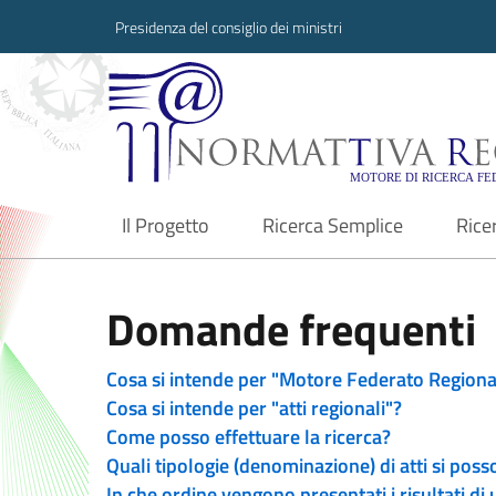
Presidenza del consiglio dei ministri
Normattiva Region
Il Progetto
Ricerca Semplice
Rice
current
Domande frequenti
Cosa si intende per "Motore Federato Regiona
Cosa si intende per "atti regionali"?
Come posso effettuare la ricerca?
Quali tipologie (denominazione) di atti si poss
In che ordine vengono presentati i risultati di 