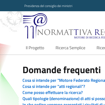
Presidenza del consiglio dei ministri
Normattiva Region
Il Progetto
Ricerca Semplice
Rice
current
Domande frequenti
Cosa si intende per "Motore Federato Regiona
Cosa si intende per "atti regionali"?
Come posso effettuare la ricerca?
Quali tipologie (denominazione) di atti si poss
In che ordine vengono presentati i risultati di 