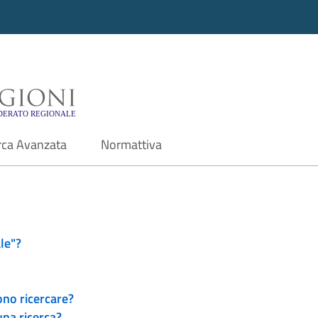
i - Motore di ricerca f
rca Avanzata
Normattiva
le"?
ono ricercare?
una ricerca?