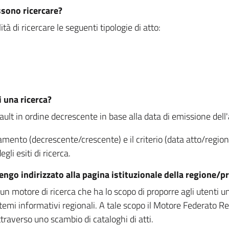
ssono ricercare?
à di ricercare le seguenti tipologie di atto:
i una ricerca?
fault in ordine decrescente in base alla data di emissione dell'a
namento (decrescente/crescente) e il criterio (data atto/reg
gli esiti di ricerca.
vengo indirizzato alla pagina istituzionale della regione
 motore di ricerca che ha lo scopo di proporre agli utenti un u
temi informativi regionali. A tale scopo il Motore Federato R
raverso uno scambio di cataloghi di atti.