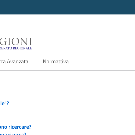
i - Motore di ricerca f
rca Avanzata
Normattiva
le"?
ono ricercare?
una ricerca?