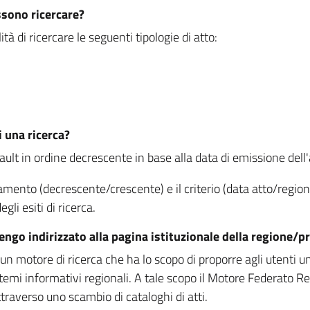
ssono ricercare?
à di ricercare le seguenti tipologie di atto:
i una ricerca?
fault in ordine decrescente in base alla data di emissione dell'a
namento (decrescente/crescente) e il criterio (data atto/reg
gli esiti di ricerca.
vengo indirizzato alla pagina istituzionale della regione
 motore di ricerca che ha lo scopo di proporre agli utenti un u
temi informativi regionali. A tale scopo il Motore Federato R
raverso uno scambio di cataloghi di atti.