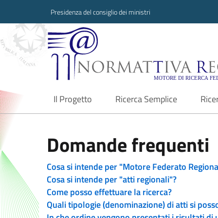
Presidenza del consiglio dei ministri
Normattiva Region
Il Progetto
Ricerca Semplice
Rice
current
Domande frequenti
Cosa si intende per "Motore Federato Regiona
Cosa si intende per "atti regionali"?
Come posso effettuare la ricerca?
Quali tipologie (denominazione) di atti si poss
In che ordine vengono presentati i risultati di 