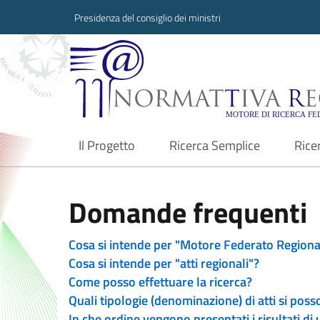
Presidenza del consiglio dei ministri
Normattiva Region
Il Progetto
Ricerca Semplice
Rice
current
Domande frequenti
Cosa si intende per "Motore Federato Regiona
Cosa si intende per "atti regionali"?
Come posso effettuare la ricerca?
Quali tipologie (denominazione) di atti si poss
In che ordine vengono presentati i risultati di 