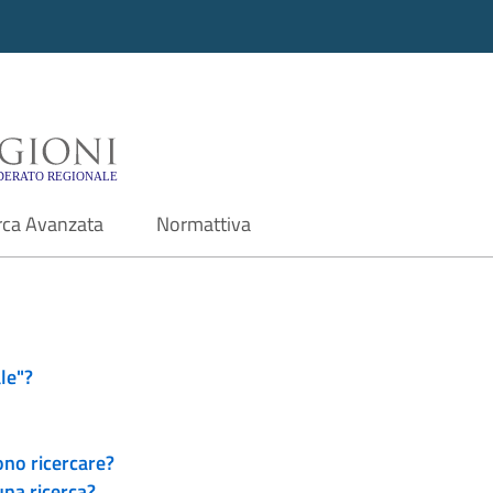
i - Motore di ricerca f
rca Avanzata
Normattiva
le"?
ono ricercare?
una ricerca?