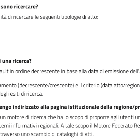
ssono ricercare?
à di ricercare le seguenti tipologie di atto:
i una ricerca?
fault in ordine decrescente in base alla data di emissione dell'a
namento (decrescente/crescente) e il criterio (data atto/reg
gli esiti di ricerca.
vengo indirizzato alla pagina istituzionale della regione
 motore di ricerca che ha lo scopo di proporre agli utenti un u
temi informativi regionali. A tale scopo il Motore Federato R
raverso uno scambio di cataloghi di atti.