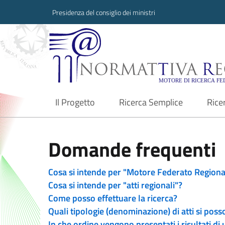
Presidenza del consiglio dei ministri
Normattiva Region
Il Progetto
Ricerca Semplice
Rice
current
Domande frequenti
Cosa si intende per "Motore Federato Regiona
Cosa si intende per "atti regionali"?
Come posso effettuare la ricerca?
Quali tipologie (denominazione) di atti si poss
In che ordine vengono presentati i risultati di 