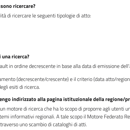
ssono ricercare?
à di ricercare le seguenti tipologie di atto:
i una ricerca?
fault in ordine decrescente in base alla data di emissione dell'a
namento (decrescente/crescente) e il criterio (data atto/reg
gli esiti di ricerca.
vengo indirizzato alla pagina istituzionale della regione
 motore di ricerca che ha lo scopo di proporre agli utenti un u
temi informativi regionali. A tale scopo il Motore Federato R
raverso uno scambio di cataloghi di atti.