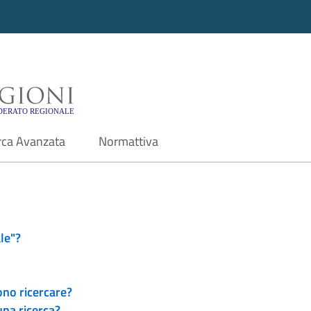
i - Motore di ricerca f
rca Avanzata
Normattiva
le"?
ono ricercare?
una ricerca?