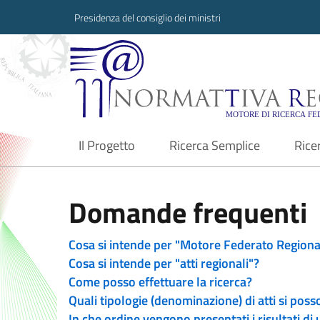
Presidenza del consiglio dei ministri
Normattiva Region
Il Progetto
Ricerca Semplice
Rice
current
Domande frequenti
Cosa si intende per "Motore Federato Regiona
Cosa si intende per "atti regionali"?
Come posso effettuare la ricerca?
Quali tipologie (denominazione) di atti si poss
In che ordine vengono presentati i risultati di 