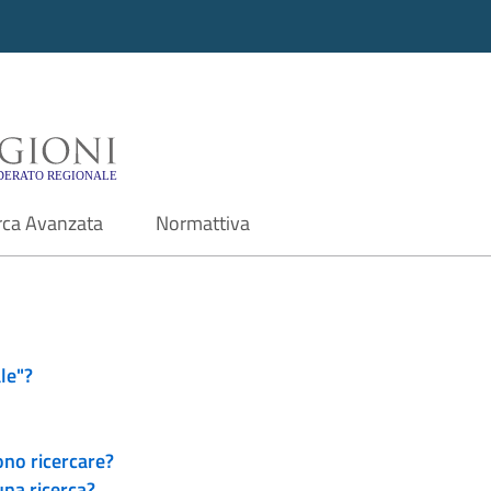
i - Motore di ricerca f
rca Avanzata
Normattiva
le"?
ono ricercare?
una ricerca?