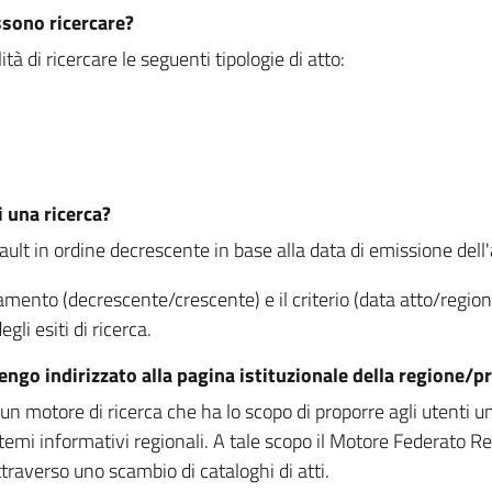
ssono ricercare?
à di ricercare le seguenti tipologie di atto:
i una ricerca?
fault in ordine decrescente in base alla data di emissione dell'a
namento (decrescente/crescente) e il criterio (data atto/reg
gli esiti di ricerca.
vengo indirizzato alla pagina istituzionale della regione
 motore di ricerca che ha lo scopo di proporre agli utenti un u
temi informativi regionali. A tale scopo il Motore Federato R
raverso uno scambio di cataloghi di atti.