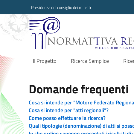
Presidenza del consiglio dei ministri
Normattiva Region
Il Progetto
Ricerca Semplice
Rice
current
Domande frequenti
Cosa si intende per "Motore Federato Regiona
Cosa si intende per "atti regionali"?
Come posso effettuare la ricerca?
Quali tipologie (denominazione) di atti si poss
In che ordine vengono presentati i risultati di 