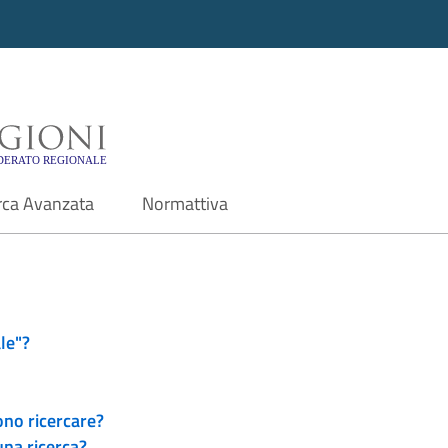
i - Motore di ricerca f
rca Avanzata
Normattiva
le"?
ono ricercare?
una ricerca?