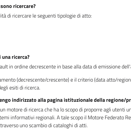
ssono ricercare?
à di ricercare le seguenti tipologie di atto:
i una ricerca?
fault in ordine decrescente in base alla data di emissione dell'a
namento (decrescente/crescente) e il criterio (data atto/reg
gli esiti di ricerca.
vengo indirizzato alla pagina istituzionale della regione
 motore di ricerca che ha lo scopo di proporre agli utenti un u
temi informativi regionali. A tale scopo il Motore Federato R
raverso uno scambio di cataloghi di atti.