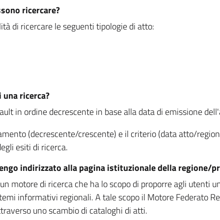
ssono ricercare?
à di ricercare le seguenti tipologie di atto:
i una ricerca?
fault in ordine decrescente in base alla data di emissione dell'a
namento (decrescente/crescente) e il criterio (data atto/reg
gli esiti di ricerca.
vengo indirizzato alla pagina istituzionale della regione
 motore di ricerca che ha lo scopo di proporre agli utenti un u
temi informativi regionali. A tale scopo il Motore Federato R
raverso uno scambio di cataloghi di atti.