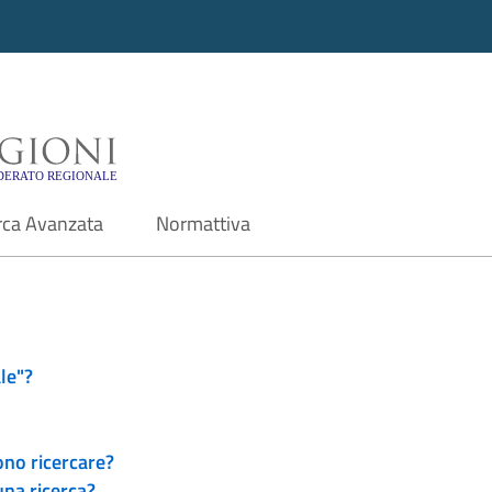
i - Motore di ricerca f
rca Avanzata
Normattiva
le"?
ono ricercare?
una ricerca?