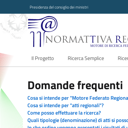
Presidenza del consiglio dei ministri
Normattiva Region
Il Progetto
Ricerca Semplice
Rice
current
Domande frequenti
Cosa si intende per "Motore Federato Regiona
Cosa si intende per "atti regionali"?
Come posso effettuare la ricerca?
Quali tipologie (denominazione) di atti si poss
In che ordine vengono presentati i risultati di 