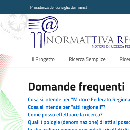
Presidenza del consiglio dei ministri
Normattiva Region
Il Progetto
Ricerca Semplice
Rice
current
Domande frequenti
Cosa si intende per "Motore Federato Regiona
Cosa si intende per "atti regionali"?
Come posso effettuare la ricerca?
Quali tipologie (denominazione) di atti si poss
In che ordine vengono presentati i risultati di 