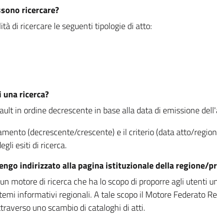
ssono ricercare?
à di ricercare le seguenti tipologie di atto:
i una ricerca?
fault in ordine decrescente in base alla data di emissione dell'a
namento (decrescente/crescente) e il criterio (data atto/reg
gli esiti di ricerca.
vengo indirizzato alla pagina istituzionale della regione
 motore di ricerca che ha lo scopo di proporre agli utenti un u
temi informativi regionali. A tale scopo il Motore Federato R
raverso uno scambio di cataloghi di atti.