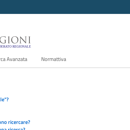
i - Motore di ricerca f
rca Avanzata
Normattiva
le"?
ono ricercare?
una ricerca?