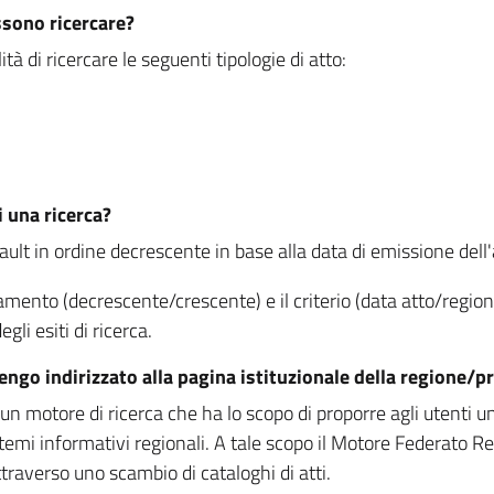
ssono ricercare?
à di ricercare le seguenti tipologie di atto:
i una ricerca?
fault in ordine decrescente in base alla data di emissione dell'a
namento (decrescente/crescente) e il criterio (data atto/reg
gli esiti di ricerca.
vengo indirizzato alla pagina istituzionale della regione
 motore di ricerca che ha lo scopo di proporre agli utenti un u
temi informativi regionali. A tale scopo il Motore Federato R
raverso uno scambio di cataloghi di atti.