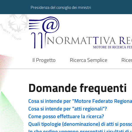
Presidenza del consiglio dei ministri
Normattiva Region
Il Progetto
Ricerca Semplice
Rice
current
Domande frequenti
Cosa si intende per "Motore Federato Regiona
Cosa si intende per "atti regionali"?
Come posso effettuare la ricerca?
Quali tipologie (denominazione) di atti si poss
In che ordine vengono presentati i risultati di 