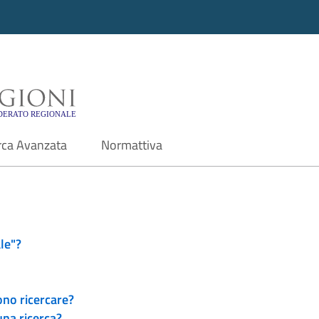
i - Motore di ricerca f
rca Avanzata
Normattiva
le"?
ono ricercare?
una ricerca?