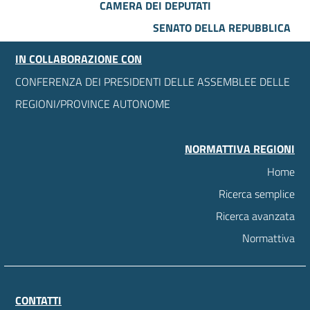
CAMERA DEI DEPUTATI
SENATO DELLA REPUBBLICA
IN COLLABORAZIONE CON
CONFERENZA DEI PRESIDENTI DELLE ASSEMBLEE DELLE
REGIONI/PROVINCE AUTONOME
NORMATTIVA REGIONI
Home
Ricerca semplice
Ricerca avanzata
Normattiva
CONTATTI