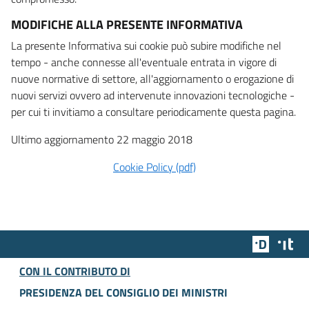
MODIFICHE ALLA PRESENTE INFORMATIVA
La presente Informativa sui cookie può subire modifiche nel
tempo - anche connesse all'eventuale entrata in vigore di
nuove normative di settore, all'aggiornamento o erogazione di
nuovi servizi ovvero ad intervenute innovazioni tecnologiche -
per cui ti invitiamo a consultare periodicamente questa pagina.
Ultimo aggiornamento 22 maggio 2018
Cookie Policy (pdf)
Team Dig
Des
CON IL CONTRIBUTO DI
PRESIDENZA DEL CONSIGLIO DEI MINISTRI