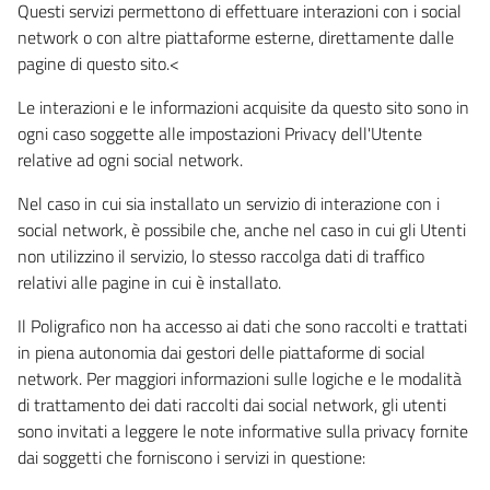
Questi servizi permettono di effettuare interazioni con i social
network o con altre piattaforme esterne, direttamente dalle
pagine di questo sito.<
Le interazioni e le informazioni acquisite da questo sito sono in
ogni caso soggette alle impostazioni Privacy dell'Utente
relative ad ogni social network.
Nel caso in cui sia installato un servizio di interazione con i
social network, è possibile che, anche nel caso in cui gli Utenti
non utilizzino il servizio, lo stesso raccolga dati di traffico
relativi alle pagine in cui è installato.
Il Poligrafico non ha accesso ai dati che sono raccolti e trattati
in piena autonomia dai gestori delle piattaforme di social
network. Per maggiori informazioni sulle logiche e le modalità
di trattamento dei dati raccolti dai social network, gli utenti
sono invitati a leggere le note informative sulla privacy fornite
dai soggetti che forniscono i servizi in questione: