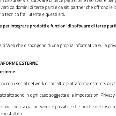
per l'uso di servizi software di terze parti (come i software pe
viati da domini di terze parti e da siti partner che offrono le l
io tecnico fra l'utente e questi siti.
 per integrare prodotti e funzioni di software di terze parti
 siti Web che dispongono di una propria informativa sulla pri
TTAFORME ESTERNE
 esterne
oni con i social network o con altre piattaforme esterne, dire
esto sito sono in ogni caso soggette alle impostazioni Privacy 
azione con i social network, è possibile che, anche nel caso in c
 è installato.