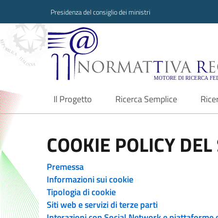
Presidenza del consiglio dei ministri
Normattiva Region
Il Progetto
Ricerca Semplice
Rice
current
COOKIE POLICY DEL 
Premessa
Informazioni sui cookie
Tipologia di cookie
Siti web e servizi di terze parti
Interazioni con Social Network e piattaforme 