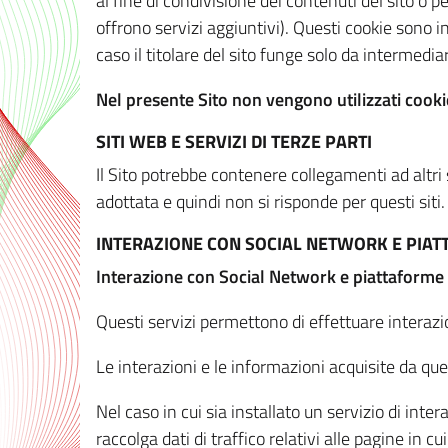
al fine di condivisione dei contenuti del sito o 
offrono servizi aggiuntivi). Questi cookie sono in
caso il titolare del sito funge solo da intermediar
Nel presente Sito non vengono utilizzati cookie
SITI WEB E SERVIZI DI TERZE PARTI
Il Sito potrebbe contenere collegamenti ad altri
adottata e quindi non si risponde per questi siti.
INTERAZIONE CON SOCIAL NETWORK E PIA
Interazione con Social Network e piattaforme
Questi servizi permettono di effettuare interazi
Le interazioni e le informazioni acquisite da qu
Nel caso in cui sia installato un servizio di inter
raccolga dati di traffico relativi alle pagine in cui