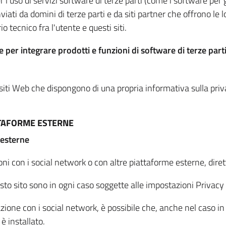
per l'uso di servizi software di terze parti (come i software pe
viati da domini di terze parti e da siti partner che offrono le l
io tecnico fra l'utente e questi siti.
 per integrare prodotti e funzioni di software di terze parti
 siti Web che dispongono di una propria informativa sulla pri
TTAFORME ESTERNE
 esterne
oni con i social network o con altre piattaforme esterne, dire
esto sito sono in ogni caso soggette alle impostazioni Privacy 
azione con i social network, è possibile che, anche nel caso in c
 è installato.