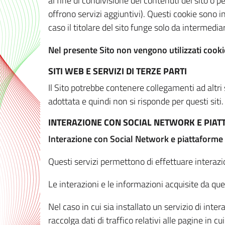
al fine di condivisione dei contenuti del sito o 
offrono servizi aggiuntivi). Questi cookie sono in
caso il titolare del sito funge solo da intermediar
Nel presente Sito non vengono utilizzati cookie
SITI WEB E SERVIZI DI TERZE PARTI
Il Sito potrebbe contenere collegamenti ad altri
adottata e quindi non si risponde per questi siti.
INTERAZIONE CON SOCIAL NETWORK E PIA
Interazione con Social Network e piattaforme
Questi servizi permettono di effettuare interazi
Le interazioni e le informazioni acquisite da qu
Nel caso in cui sia installato un servizio di inter
raccolga dati di traffico relativi alle pagine in cui