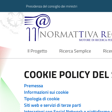
Presidenza del consiglio dei ministri
Normattiva Region
Il Progetto
Ricerca Semplice
Rice
current
COOKIE POLICY DEL 
Premessa
Informazioni sui cookie
Tipologia di cookie
Siti web e servizi di terze parti
Interazioni con Social Network e piattaforme 