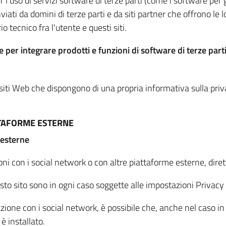
per l'uso di servizi software di terze parti (come i software pe
viati da domini di terze parti e da siti partner che offrono le l
io tecnico fra l'utente e questi siti.
 per integrare prodotti e funzioni di software di terze parti
 siti Web che dispongono di una propria informativa sulla pri
TTAFORME ESTERNE
 esterne
oni con i social network o con altre piattaforme esterne, dire
esto sito sono in ogni caso soggette alle impostazioni Privacy 
azione con i social network, è possibile che, anche nel caso in c
 è installato.