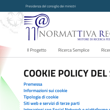
Presidenza del consiglio dei ministri
Normattiva Region
Il Progetto
Ricerca Semplice
Rice
current
COOKIE POLICY DEL 
Premessa
Informazioni sui cookie
Tipologia di cookie
Siti web e servizi di terze parti
Interazioni con Social Network e piattaforme 