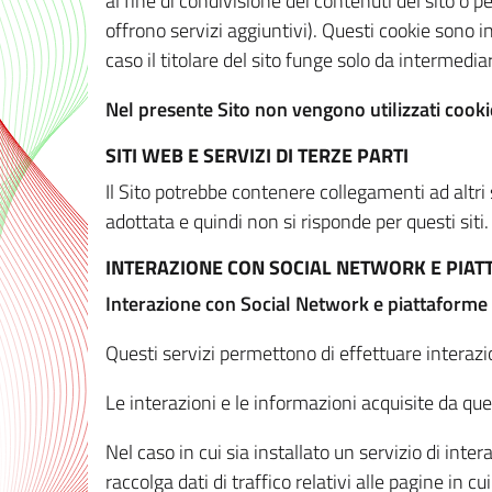
al fine di condivisione dei contenuti del sito o 
offrono servizi aggiuntivi). Questi cookie sono in
caso il titolare del sito funge solo da intermediar
Nel presente Sito non vengono utilizzati cookie
SITI WEB E SERVIZI DI TERZE PARTI
Il Sito potrebbe contenere collegamenti ad altri
adottata e quindi non si risponde per questi siti.
INTERAZIONE CON SOCIAL NETWORK E PIA
Interazione con Social Network e piattaforme
Questi servizi permettono di effettuare interazi
Le interazioni e le informazioni acquisite da qu
Nel caso in cui sia installato un servizio di inter
raccolga dati di traffico relativi alle pagine in cui