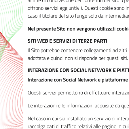
al fine di condivisione dei contenuti del sito o 
offrono servizi aggiuntivi). Questi cookie sono in
caso il titolare del sito funge solo da intermediar
Nel presente Sito non vengono utilizzati cookie
SITI WEB E SERVIZI DI TERZE PARTI
Il Sito potrebbe contenere collegamenti ad altri
adottata e quindi non si risponde per questi siti.
INTERAZIONE CON SOCIAL NETWORK E PIA
Interazione con Social Network e piattaforme
Questi servizi permettono di effettuare interazi
Le interazioni e le informazioni acquisite da qu
Nel caso in cui sia installato un servizio di inter
raccolga dati di traffico relativi alle pagine in cui