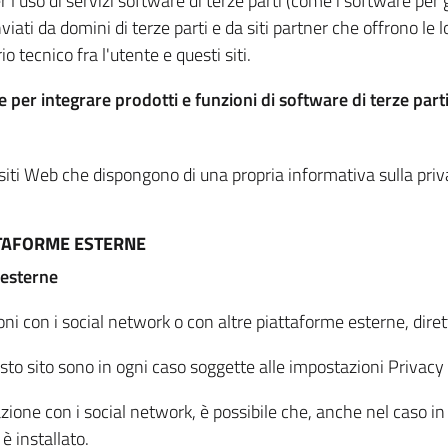
per l'uso di servizi software di terze parti (come i software pe
viati da domini di terze parti e da siti partner che offrono le l
io tecnico fra l'utente e questi siti.
 per integrare prodotti e funzioni di software di terze parti
 siti Web che dispongono di una propria informativa sulla pri
TTAFORME ESTERNE
 esterne
oni con i social network o con altre piattaforme esterne, dire
esto sito sono in ogni caso soggette alle impostazioni Privacy 
azione con i social network, è possibile che, anche nel caso in c
 è installato.