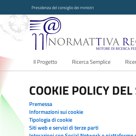
Presidenza del consiglio dei ministri
Normattiva Region
Il Progetto
Ricerca Semplice
Rice
current
COOKIE POLICY DEL 
Premessa
Informazioni sui cookie
Tipologia di cookie
Siti web e servizi di terze parti
Interazioni con Social Network e piattaforme 