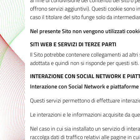
al fine di condivisione dei contenuti del sito o 
offrono servizi aggiuntivi). Questi cookie sono in
caso il titolare del sito funge solo da intermediar
Nel presente Sito non vengono utilizzati cookie
SITI WEB E SERVIZI DI TERZE PARTI
Il Sito potrebbe contenere collegamenti ad altri
adottata e quindi non si risponde per questi siti.
INTERAZIONE CON SOCIAL NETWORK E PIA
Interazione con Social Network e piattaforme
Questi servizi permettono di effettuare interazi
Le interazioni e le informazioni acquisite da qu
Nel caso in cui sia installato un servizio di inter
raccolga dati di traffico relativi alle pagine in cui