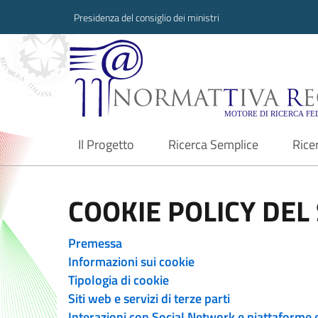
Presidenza del consiglio dei ministri
Normattiva Region
Il Progetto
Ricerca Semplice
Rice
current
COOKIE POLICY DEL 
Premessa
Informazioni sui cookie
Tipologia di cookie
Siti web e servizi di terze parti
Interazioni con Social Network e piattaforme 