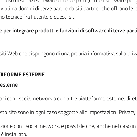
per l'uso di servizi software di terze parti (come i software pe
viati da domini di terze parti e da siti partner che offrono le l
io tecnico fra l'utente e questi siti.
 per integrare prodotti e funzioni di software di terze parti
 siti Web che dispongono di una propria informativa sulla pri
TTAFORME ESTERNE
 esterne
oni con i social network o con altre piattaforme esterne, dire
esto sito sono in ogni caso soggette alle impostazioni Privacy 
azione con i social network, è possibile che, anche nel caso in c
 è installato.