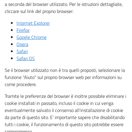
a seconda del browser utilizzato. Per le istruzioni dettagliate,
cliccare sul link del proprio browser:
Internet Explorer
Firefox
Google Chrome
Opera
Safari
Safari OS
Se il browser utilizzato non è tra quelli proposti, selezionare la
funzione "Aiuto" sul proprio browser web per informazioni su
come procedere.
Tramite le preferenze del browser è inoltre possibile eliminare i
cookie installati in passato, incluso il cookie in cui venga
eventualmente salvato il consenso all'installazione di cookie
da parte di questo sito. E' importante sapere che disabilitando
tutti i cookie, il funzionamento di questo sito potrebbe essere
compromesso.