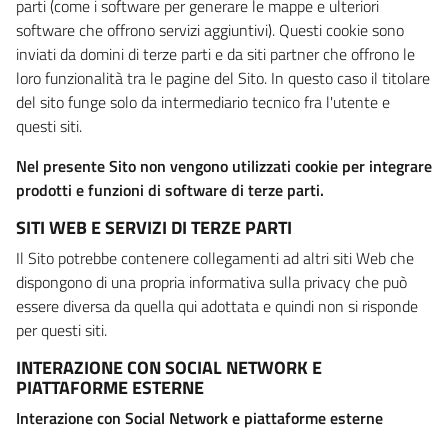
parti (come i software per generare le mappe e ulteriori
software che offrono servizi aggiuntivi). Questi cookie sono
inviati da domini di terze parti e da siti partner che offrono le
loro funzionalità tra le pagine del Sito. In questo caso il titolare
del sito funge solo da intermediario tecnico fra l'utente e
questi siti.
Nel presente Sito non vengono utilizzati cookie per integrare
prodotti e funzioni di software di terze parti.
SITI WEB E SERVIZI DI TERZE PARTI
Il Sito potrebbe contenere collegamenti ad altri siti Web che
dispongono di una propria informativa sulla privacy che può
essere diversa da quella qui adottata e quindi non si risponde
per questi siti.
INTERAZIONE CON SOCIAL NETWORK E
PIATTAFORME ESTERNE
Interazione con Social Network e piattaforme esterne