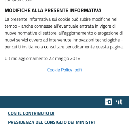
MODIFICHE ALLA PRESENTE INFORMATIVA
La presente Informativa sui cookie può subire modifiche nel
tempo - anche connesse all'eventuale entrata in vigore di
nuove normative di settore, all'aggiornamento o erogazione di
nuovi servizi ovvero ad intervenute innovazioni tecnologiche -
per cui ti invitiamo a consultare periodicamente questa pagina.
Ultimo aggiornamento 22 maggio 2018
Cookie Policy (pdf)
Team Dig
Des
CON IL CONTRIBUTO DI
PRESIDENZA DEL CONSIGLIO DEI MINISTRI