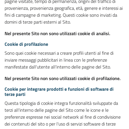
pagine visitate, tempo di permanenza, origini del traffico di
provenienza, provenienza geografica, età, genere e interessi ai
fini di campagne di marketing. Questi cookie sono inviati da
domini di terze parti esterni al Sito.
Nel presente Sito non sono utilizzati cookie di analisi.
Cookie di profilazione
Sono quei cookie necessari a creare profili utenti al fine di
inviare messaggi pubblicitari in linea con le preferenze
manifestate dall'utente all'interno delle pagine del Sito.
Nel presente Sito non sono utilizzati cookie di profilazione.
Cookie per integrare prodotti e funzioni di software di
terze parti
Questa tipologia di cookie integra funzionalità sviluppate da
terzi all'interno delle pagine del Sito come le icone e le
preferenze espresse nei social network al fine di condivisione
dei contenuti del sito o per l'uso di servizi software di terze