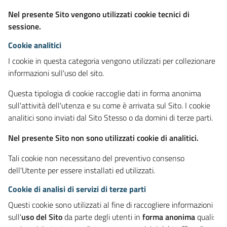
Nel presente Sito vengono utilizzati cookie tecnici di
sessione.
Cookie analitici
I cookie in questa categoria vengono utilizzati per collezionare
informazioni sull'uso del sito.
Questa tipologia di cookie raccoglie dati in forma anonima
sull'attività dell'utenza e su come è arrivata sul Sito. I cookie
analitici sono inviati dal Sito Stesso o da domini di terze parti.
Nel presente Sito non sono utilizzati cookie di analitici.
Tali cookie non necessitano del preventivo consenso
dell'Utente per essere installati ed utilizzati.
Cookie di analisi di servizi di terze parti
Questi cookie sono utilizzati al fine di raccogliere informazioni
sull'
uso del Sito
da parte degli utenti in
forma anonima
quali: