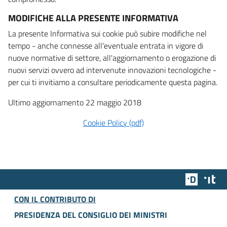
MODIFICHE ALLA PRESENTE INFORMATIVA
La presente Informativa sui cookie può subire modifiche nel
tempo - anche connesse all'eventuale entrata in vigore di
nuove normative di settore, all'aggiornamento o erogazione di
nuovi servizi ovvero ad intervenute innovazioni tecnologiche -
per cui ti invitiamo a consultare periodicamente questa pagina.
Ultimo aggiornamento 22 maggio 2018
Cookie Policy (pdf)
Team Dig
Des
CON IL CONTRIBUTO DI
PRESIDENZA DEL CONSIGLIO DEI MINISTRI