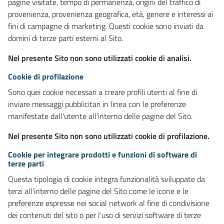
pagine visitate, tempo di permanenza, origini del traffico di
provenienza, provenienza geografica, età, genere e interessi ai
fini di campagne di marketing. Questi cookie sono inviati da
domini di terze parti esterni al Sito.
Nel presente Sito non sono utilizzati cookie di analisi.
Cookie di profilazione
Sono quei cookie necessari a creare profili utenti al fine di
inviare messaggi pubblicitari in linea con le preferenze
manifestate dall'utente all'interno delle pagine del Sito.
Nel presente Sito non sono utilizzati cookie di profilazione.
Cookie per integrare prodotti e funzioni di software di
terze parti
Questa tipologia di cookie integra funzionalità sviluppate da
terzi all'interno delle pagine del Sito come le icone e le
preferenze espresse nei social network al fine di condivisione
dei contenuti del sito o per l'uso di servizi software di terze