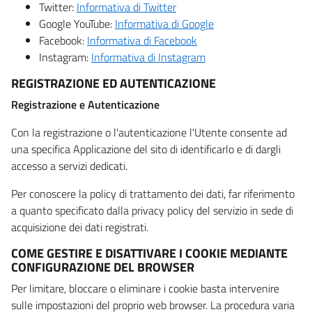
Twitter:
Informativa di Twitter
Google YouTube:
Informativa di Google
Facebook:
Informativa di Facebook
Instagram:
Informativa di Instagram
REGISTRAZIONE ED AUTENTICAZIONE
Registrazione e Autenticazione
Con la registrazione o l'autenticazione l'Utente consente ad
una specifica Applicazione del sito di identificarlo e di dargli
accesso a servizi dedicati.
Per conoscere la policy di trattamento dei dati, far riferimento
a quanto specificato dalla privacy policy del servizio in sede di
acquisizione dei dati registrati.
COME GESTIRE E DISATTIVARE I COOKIE MEDIANTE
CONFIGURAZIONE DEL BROWSER
Per limitare, bloccare o eliminare i cookie basta intervenire
sulle impostazioni del proprio web browser. La procedura varia