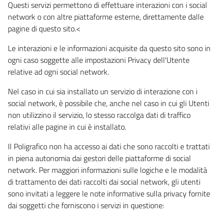
Questi servizi permettono di effettuare interazioni con i social
network o con altre piattaforme esterne, direttamente dalle
pagine di questo sito.<
Le interazioni e le informazioni acquisite da questo sito sono in
ogni caso soggette alle impostazioni Privacy dell'Utente
relative ad ogni social network.
Nel caso in cui sia installato un servizio di interazione con i
social network, è possibile che, anche nel caso in cui gli Utenti
non utilizzino il servizio, lo stesso raccolga dati di traffico
relativi alle pagine in cui è installato.
Il Poligrafico non ha accesso ai dati che sono raccolti e trattati
in piena autonomia dai gestori delle piattaforme di social
network. Per maggiori informazioni sulle logiche e le modalità
di trattamento dei dati raccolti dai social network, gli utenti
sono invitati a leggere le note informative sulla privacy fornite
dai soggetti che forniscono i servizi in questione: