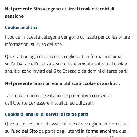
Nel presente Sito vengono utilizzati cookie tecnici di
sessione.
Cookie analitici
I cookie in questa categoria vengono utilizzati per collezionare
informazioni sull'uso del sito.
Questa tipologia di cookie raccoglie dati in forma anonima
sull'attività dell'utenza e su come è arrivata sul Sito. I cookie
analitici sono inviati dal Sito Stesso o da domini di terze parti.
Nel presente Sito non sono utilizzati cookie di analitici.
Tali cookie non necessitano del preventivo consenso
dell'Utente per essere installati ed utilizzati.
Cookie di analisi di servizi di terze parti
Questi cookie sono utilizzati al fine di raccogliere informazioni
sull'
uso del Sito
da parte degli utenti in
forma anonima
quali: