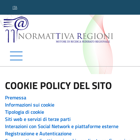
ITA
Normattiva Regioni - Motor
COOKIE POLICY DEL SITO
Premessa
Informazioni sui cookie
Tipologia di cookie
Siti web e servizi di terze parti
Interazioni con Social Network e piattaforme esterne
Registrazione e Autenticazione