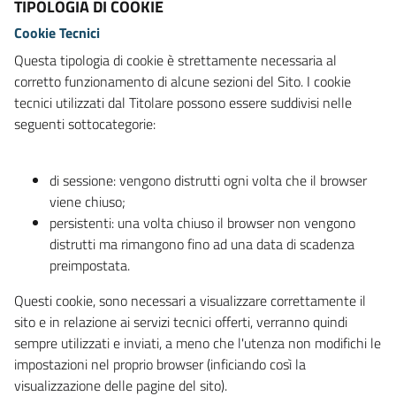
TIPOLOGIA DI COOKIE
Cookie Tecnici
Questa tipologia di cookie è strettamente necessaria al
corretto funzionamento di alcune sezioni del Sito. I cookie
tecnici utilizzati dal Titolare possono essere suddivisi nelle
seguenti sottocategorie:
di sessione: vengono distrutti ogni volta che il browser
viene chiuso;
persistenti: una volta chiuso il browser non vengono
distrutti ma rimangono fino ad una data di scadenza
preimpostata.
Questi cookie, sono necessari a visualizzare correttamente il
sito e in relazione ai servizi tecnici offerti, verranno quindi
sempre utilizzati e inviati, a meno che l'utenza non modifichi le
impostazioni nel proprio browser (inficiando così la
visualizzazione delle pagine del sito).