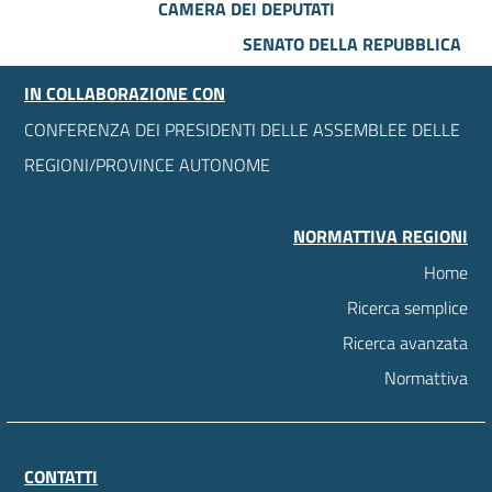
CAMERA DEI DEPUTATI
SENATO DELLA REPUBBLICA
IN COLLABORAZIONE CON
CONFERENZA DEI PRESIDENTI DELLE ASSEMBLEE DELLE
REGIONI/PROVINCE AUTONOME
NORMATTIVA REGIONI
Home
Ricerca semplice
Ricerca avanzata
Normattiva
CONTATTI